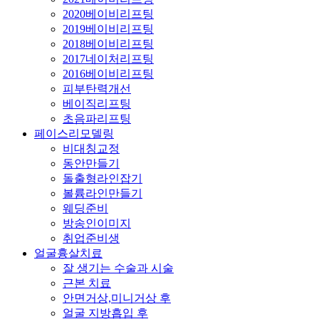
2020베이비리프팅
2019베이비리프팅
2018베이비리프팅
2017네이처리프팅
2016베이비리프팅
피부탄력개선
베이직리프팅
초음파리프팅
페이스리모델링
비대칭교정
동안만들기
돌출형라인잡기
볼륨라인만들기
웨딩준비
방송인이미지
취업준비생
얼굴흉살치료
잘 생기는 수술과 시술
근본 치료
안면거상,미니거상 후
얼굴 지방흡입 후