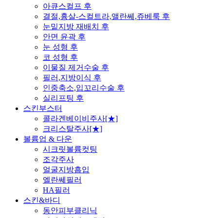
아큐스컬프 후
결절,흉살-스컬트라,앨란쎄,쥬베룩 후
눈밑지방 재배치 후
안면 윤곽 후
눈 성형 후
코 성형 후
이물질 제거수술 후
필러,지방이식 후
인중축소,입꼬리수술 후
실리프팅 후
스킨부스터
콜라겐베이비주사[★]
크리스탈주사[★]
볼륨업 & 다운
시크릿볼륨컷팅
조각주사
얼굴지방흡입
엘란쎄필러
HA필러
스킨&바디
동안피부클리닉