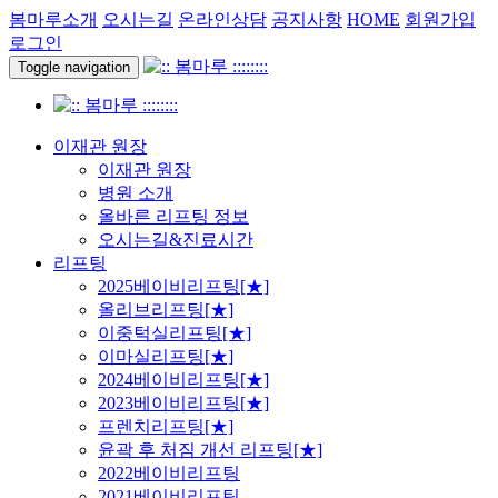
봄마루소개
오시는길
온라인상담
공지사항
HOME
회원가입
로그인
Toggle navigation
이재관 원장
이재관 원장
병원 소개
올바른 리프팅 정보
오시는길&진료시간
리프팅
2025베이비리프팅[★]
올리브리프팅[★]
이중턱실리프팅[★]
이마실리프팅[★]
2024베이비리프팅[★]
2023베이비리프팅[★]
프렌치리프팅[★]
윤곽 후 처짐 개선 리프팅[★]
2022베이비리프팅
2021베이비리프팅