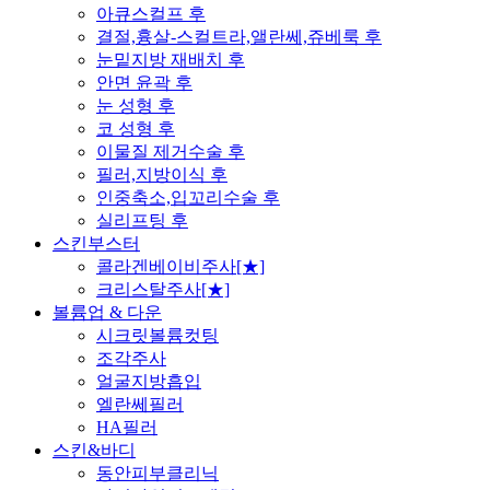
아큐스컬프 후
결절,흉살-스컬트라,앨란쎄,쥬베룩 후
눈밑지방 재배치 후
안면 윤곽 후
눈 성형 후
코 성형 후
이물질 제거수술 후
필러,지방이식 후
인중축소,입꼬리수술 후
실리프팅 후
스킨부스터
콜라겐베이비주사[★]
크리스탈주사[★]
볼륨업 & 다운
시크릿볼륨컷팅
조각주사
얼굴지방흡입
엘란쎄필러
HA필러
스킨&바디
동안피부클리닉