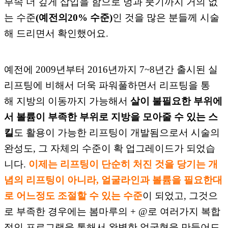
부속 더 깊게
삽입을 함으로
멍과 붓기까지 거의 없
는 수준
(예전의
20% 수준)
인 것을 많은 분들께 시술
해 드리면서 확인
했어요.
예
전에 2009년부터 2016년까지 7~8년간
출시된
실
리프팅에 비해서 더욱 파워풀하면서
리프팅을
통
해
지
방의
이동까지
가능해서
살이 불필요한 부위에
서
볼
륨
이 부족한
부위로
지방을 모아줄 수 있는
스
킬
도
활
용
이 가능한
리프팅이 개발됨으로서 시술의
완성도,
그
자체의 수준이 확 업그레이드가 되었습
니다.
이제는
리프
팅이 단순히 처진 것을 당기는 개
념의 리프팅이 아니라, 얼굴라인과
볼륨
을 필요
한대
로 어느정도 조절할 수 있는 수준
이
되었
고, 그것
으
로 부족한 경우에는 봄마루의 + @로
여러
가지 복합
적인 프로
그램을 통해서 완벽한 얼굴형을
만들어드