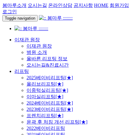
봄마루소개
오시는길
온라인상담
공지사항
HOME
회원가입
로그인
Toggle navigation
이재관 원장
이재관 원장
병원 소개
올바른 리프팅 정보
오시는길&진료시간
리프팅
2025베이비리프팅[★]
올리브리프팅[★]
이중턱실리프팅[★]
이마실리프팅[★]
2024베이비리프팅[★]
2023베이비리프팅[★]
프렌치리프팅[★]
윤곽 후 처짐 개선 리프팅[★]
2022베이비리프팅
2021베이비리프팅