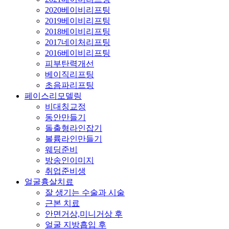
2020베이비리프팅
2019베이비리프팅
2018베이비리프팅
2017네이처리프팅
2016베이비리프팅
피부탄력개선
베이직리프팅
초음파리프팅
페이스리모델링
비대칭교정
동안만들기
돌출형라인잡기
볼륨라인만들기
웨딩준비
방송인이미지
취업준비생
얼굴흉살치료
잘 생기는 수술과 시술
근본 치료
안면거상,미니거상 후
얼굴 지방흡입 후