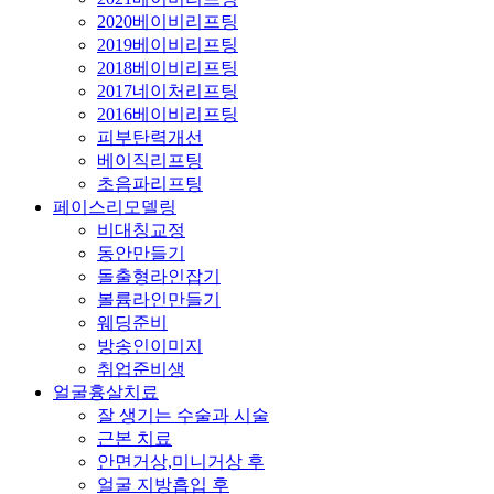
2020베이비리프팅
2019베이비리프팅
2018베이비리프팅
2017네이처리프팅
2016베이비리프팅
피부탄력개선
베이직리프팅
초음파리프팅
페이스리모델링
비대칭교정
동안만들기
돌출형라인잡기
볼륨라인만들기
웨딩준비
방송인이미지
취업준비생
얼굴흉살치료
잘 생기는 수술과 시술
근본 치료
안면거상,미니거상 후
얼굴 지방흡입 후