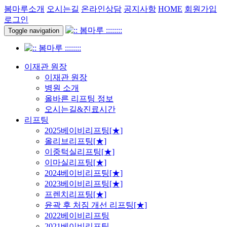
봄마루소개
오시는길
온라인상담
공지사항
HOME
회원가입
로그인
Toggle navigation
이재관 원장
이재관 원장
병원 소개
올바른 리프팅 정보
오시는길&진료시간
리프팅
2025베이비리프팅[★]
올리브리프팅[★]
이중턱실리프팅[★]
이마실리프팅[★]
2024베이비리프팅[★]
2023베이비리프팅[★]
프렌치리프팅[★]
윤곽 후 처짐 개선 리프팅[★]
2022베이비리프팅
2021베이비리프팅