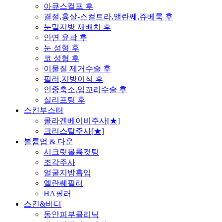
아큐스컬프 후
결절,흉살-스컬트라,앨란쎄,쥬베룩 후
눈밑지방 재배치 후
안면 윤곽 후
눈 성형 후
코 성형 후
이물질 제거수술 후
필러,지방이식 후
인중축소,입꼬리수술 후
실리프팅 후
스킨부스터
콜라겐베이비주사[★]
크리스탈주사[★]
볼륨업 & 다운
시크릿볼륨컷팅
조각주사
얼굴지방흡입
엘란쎄필러
HA필러
스킨&바디
동안피부클리닉