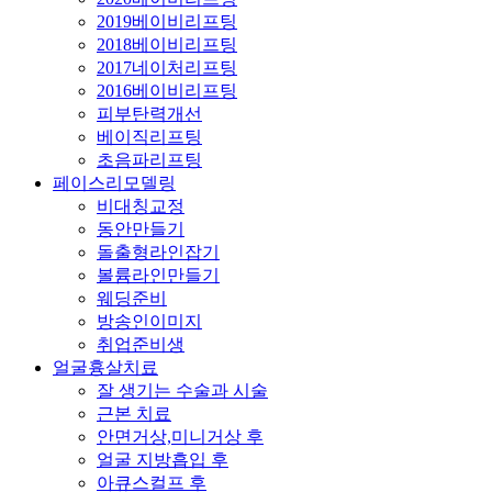
2019베이비리프팅
2018베이비리프팅
2017네이처리프팅
2016베이비리프팅
피부탄력개선
베이직리프팅
초음파리프팅
페이스리모델링
비대칭교정
동안만들기
돌출형라인잡기
볼륨라인만들기
웨딩준비
방송인이미지
취업준비생
얼굴흉살치료
잘 생기는 수술과 시술
근본 치료
안면거상,미니거상 후
얼굴 지방흡입 후
아큐스컬프 후