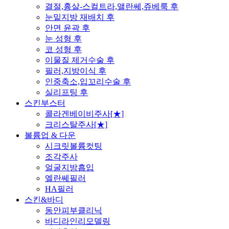
결절,흉살-스컬트라,앨란쎄,쥬베룩 후
눈밑지방 재배치 후
안면 윤곽 후
눈 성형 후
코 성형 후
이물질 제거수술 후
필러,지방이식 후
인중축소,입꼬리수술 후
실리프팅 후
스킨부스터
콜라겐베이비주사[★]
크리스탈주사[★]
볼륨업 & 다운
시크릿볼륨컷팅
조각주사
얼굴지방흡입
엘란쎄필러
HA필러
스킨&바디
동안피부클리닉
바디라인리모델링